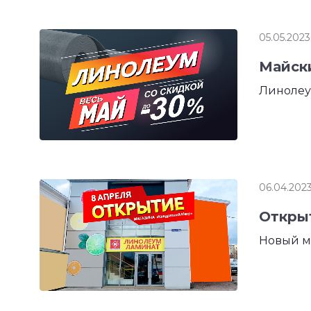
05.05.2023
Майск
Линолеу
06.04.202
Открыт
Новый ма