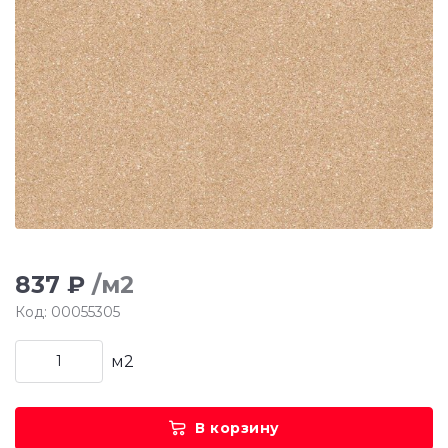
837 ₽
/м2
Код: 00055305
м2
В корзину