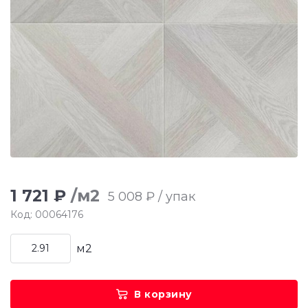
1 721 ₽
/м2
5 008 ₽ / упак
Код: 00064176
м2
В корзину