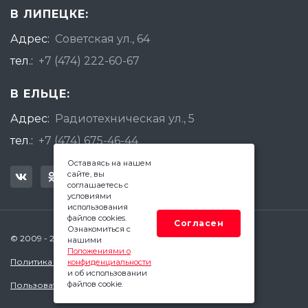
В ЛИПЕЦКЕ:
Адрес:
Советская ул., 64
тел.:
+7 (474) 222-60-67
В ЕЛЬЦЕ:
Адрес:
Радиотехническая ул., 5
тел.:
+7 (474) 675-46-44
Оставаясь на нашем
сайте, вы
соглашаетесь с
условиями
использования
файлов cookies.
Согласен
Ознакомиться с
© 2009 - 2026 Квадратный Метр - Липецк
нашими
Положениями о
Политика конфиденциальности
конфиденциальности
и об использовании
файлов cookie.
Пользовательское соглашение