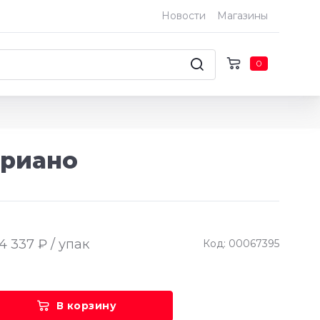
Новости
Магазины
0
дриано
4 337 ₽ / упак
Код: 00067395
В корзину