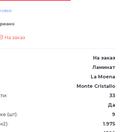
ковке.
дриано
На заказ
На заказ
Ламинат
La Moena
Monte Cristallo
ти:
33
Да
е (шт):
9
м2):
1.975