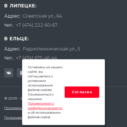
В ЛИПЕЦКЕ:
Адрес:
Советская ул., 64
тел.:
+7 (474) 222-60-67
В ЕЛЬЦЕ:
Адрес:
Радиотехническая ул., 5
тел.:
+7 (474) 675-46-44
Оставаясь на нашем
сайте, вы
соглашаетесь с
условиями
использования
файлов cookies.
Согласен
Ознакомиться с
© 2009 - 2026 Квадратный Метр - Липецк
нашими
Положениями о
Политика конфиденциальности
конфиденциальности
и об использовании
файлов cookie.
Пользовательское соглашение