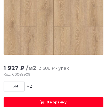
1 927 ₽
/м2
3 586 ₽ / упак
Код: 00068909
м2
В корзину