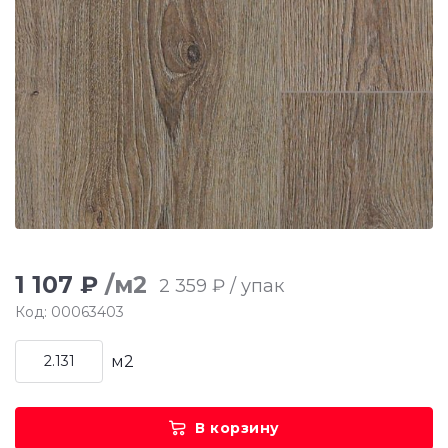
1 107 ₽
/м2
2 359 ₽ / упак
Код: 00063403
м2
В корзину