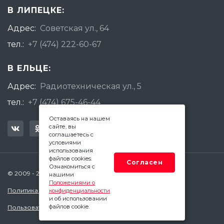
В ЛИПЕЦКЕ:
Адрес:
Советская ул., 64
тел.:
+7 (474) 222-60-67
В ЕЛЬЦЕ:
Адрес:
Радиотехническая ул., 5
тел.:
+7 (474) 675-46-44
Оставаясь на нашем
сайте, вы
соглашаетесь с
условиями
использования
файлов cookies.
Согласен
Ознакомиться с
© 2009 - 2026 Квадратный Метр - Липецк
нашими
Положениями о
Политика конфиденциальности
конфиденциальности
и об использовании
файлов cookie.
Пользовательское соглашение