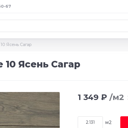
60-67
10 Ясень Сагар
 10 Ясень Сагар
1 349 ₽
/м2
м2