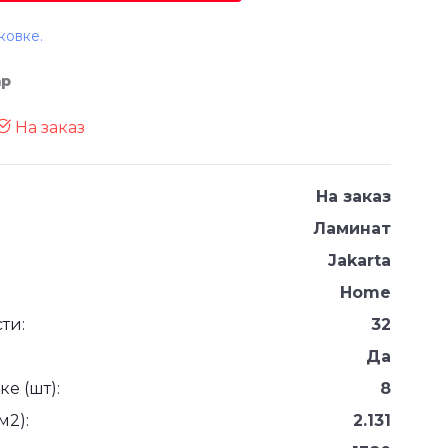
ковке.
ар
На заказ
На заказ
Ламинат
Jakarta
Home
ти:
32
Да
е (шт):
8
м2):
2.131