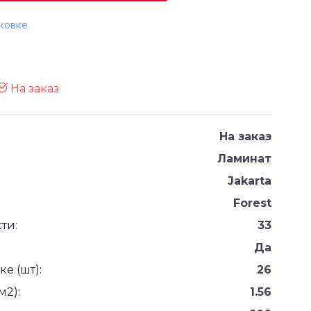
ковке.
На заказ
На заказ
Ламинат
Jakarta
Forest
ти:
33
Да
е (шт):
26
м2):
1.56