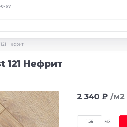
60-67
 121 Нефрит
t 121 Нефрит
2 340 ₽
/м2
м2