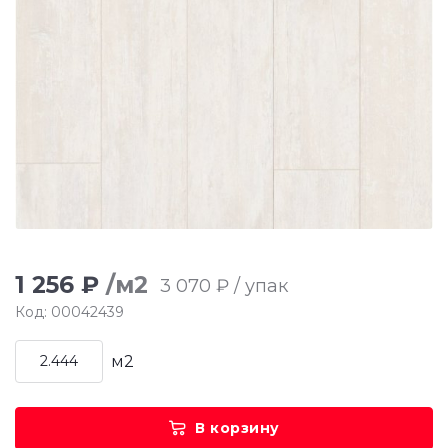
1 256 ₽
/м2
3 070 ₽ / упак
Код: 00042439
м2
В корзину