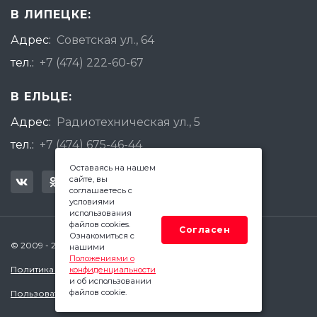
В ЛИПЕЦКЕ:
Адрес:
Советская ул., 64
тел.:
+7 (474) 222-60-67
В ЕЛЬЦЕ:
Адрес:
Радиотехническая ул., 5
тел.:
+7 (474) 675-46-44
Оставаясь на нашем
сайте, вы
соглашаетесь с
условиями
использования
файлов cookies.
Согласен
Ознакомиться с
© 2009 - 2026 Квадратный Метр - Липецк
нашими
Положениями о
Политика конфиденциальности
конфиденциальности
и об использовании
файлов cookie.
Пользовательское соглашение