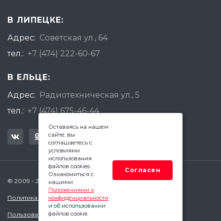
В ЛИПЕЦКЕ:
Адрес:
Советская ул., 64
тел.:
+7 (474) 222-60-67
В ЕЛЬЦЕ:
Адрес:
Радиотехническая ул., 5
тел.:
+7 (474) 675-46-44
Оставаясь на нашем
сайте, вы
соглашаетесь с
условиями
использования
файлов cookies.
Согласен
Ознакомиться с
© 2009 - 2026 Квадратный Метр - Липецк
нашими
Положениями о
Политика конфиденциальности
конфиденциальности
и об использовании
файлов cookie.
Пользовательское соглашение