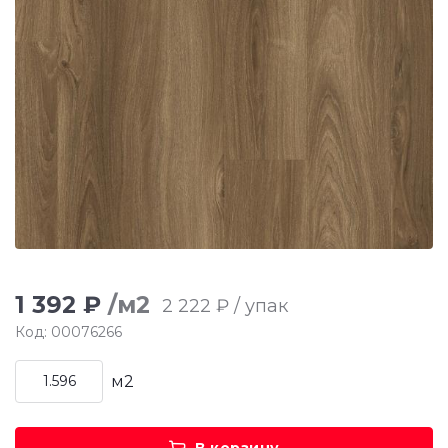
1 392 ₽
/м2
2 222 ₽ / упак
Код: 00076266
м2