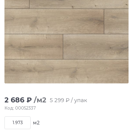
2 686 ₽
/м2
5 299 ₽ / упак
Код: 00052337
м2