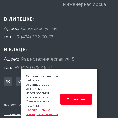
Инженерная доска
В ЛИПЕЦКЕ:
Адрес:
Советская ул., 64
тел.:
+7 (474) 222-60-67
В ЕЛЬЦЕ:
Адрес:
Радиотехническая ул., 5
тел.:
+7 (474) 675-46-44
Оставаясь на нашем
сайте, вы
соглашаетесь с
условиями
использования
файлов cookies.
Согласен
Ознакомиться с
© 2009 - 2026 Квадратный Метр - Липецк
нашими
Положениями о
Политика конфиденциальности
конфиденциальности