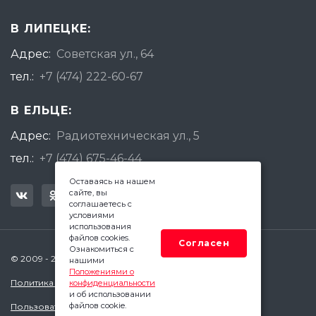
В ЛИПЕЦКЕ:
Адрес:
Советская ул., 64
тел.:
+7 (474) 222-60-67
В ЕЛЬЦЕ:
Адрес:
Радиотехническая ул., 5
тел.:
+7 (474) 675-46-44
Оставаясь на нашем
сайте, вы
соглашаетесь с
условиями
использования
файлов cookies.
Согласен
Ознакомиться с
© 2009 - 2026 Квадратный Метр - Липецк
нашими
Положениями о
Политика конфиденциальности
конфиденциальности
и об использовании
файлов cookie.
Пользовательское соглашение