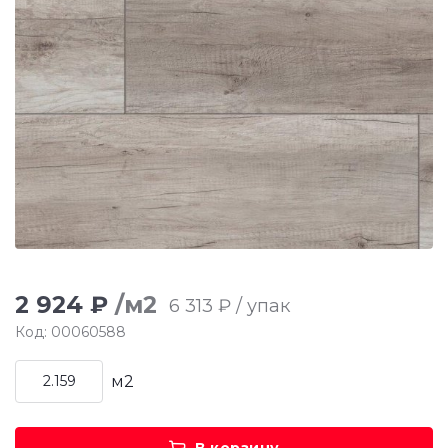
2 924 ₽
/м2
6 313 ₽ / упак
Код: 00060588
м2