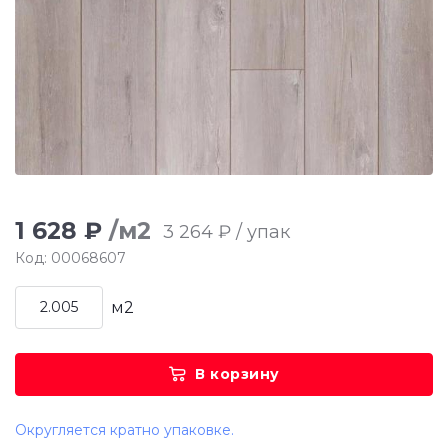
1 628 ₽
/м2
3 264 ₽ / упак
Код: 00068607
м2
В корзину
Округляется кратно упаковке.