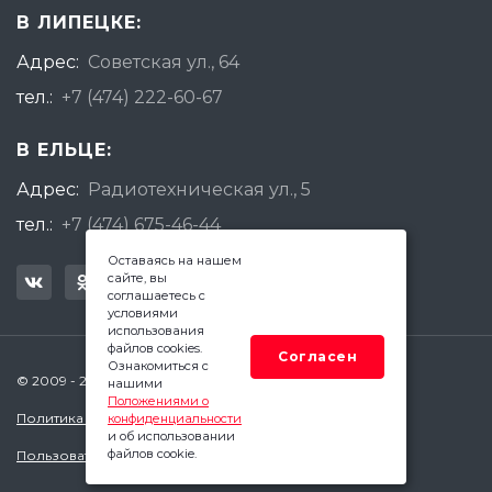
В ЛИПЕЦКЕ:
Адрес:
Советская ул., 64
тел.:
+7 (474) 222-60-67
В ЕЛЬЦЕ:
Адрес:
Радиотехническая ул., 5
тел.:
+7 (474) 675-46-44
Оставаясь на нашем
сайте, вы
соглашаетесь с
условиями
использования
файлов cookies.
Согласен
Ознакомиться с
© 2009 - 2026 Квадратный Метр - Липецк
нашими
Положениями о
Политика конфиденциальности
конфиденциальности
и об использовании
файлов cookie.
Пользовательское соглашение