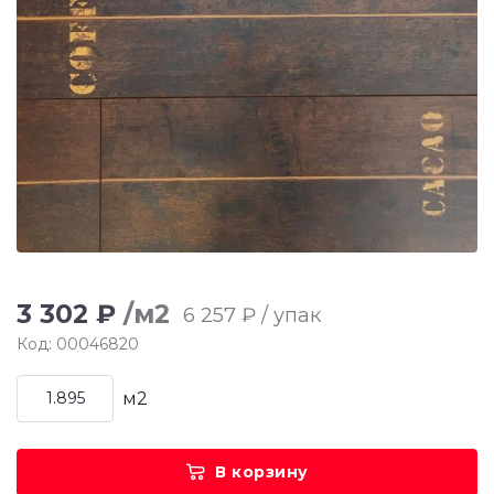
3 302 ₽
/м2
6 257 ₽ / упак
Код: 00046820
м2
В корзину