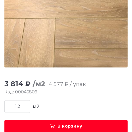
3 814 ₽
/м2
4 577 ₽ / упак
Код: 00046809
м2
В корзину