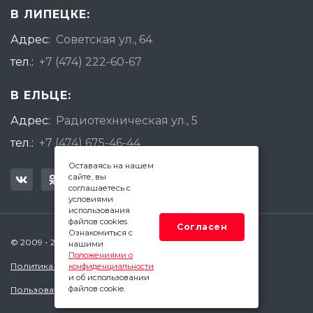
В ЛИПЕЦКЕ:
Адрес:
Советская ул., 64
тел.:
+7 (474) 222-60-67
В ЕЛЬЦЕ:
Адрес:
Радиотехническая ул., 5
тел.:
+7 (474) 675-46-44
Оставаясь на нашем
сайте, вы
соглашаетесь с
условиями
использования
файлов cookies.
Согласен
Ознакомиться с
© 2009 - 2026 Квадратный Метр - Липецк
нашими
Положениями о
Политика конфиденциальности
конфиденциальности
и об использовании
файлов cookie.
Пользовательское соглашение