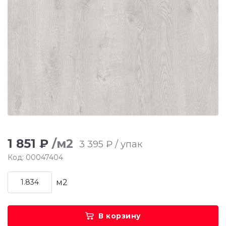
1 851 ₽
/м2
3 395 ₽ / упак
Код: 00047404
м2
В корзину