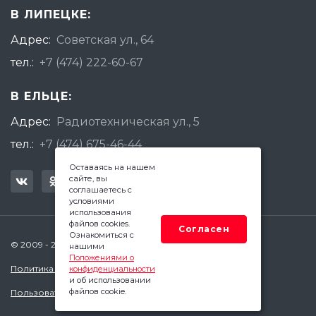
В ЛИПЕЦКЕ:
Адрес:
Советская ул., 64
тел.:
+7 (474) 222-60-67
В ЕЛЬЦЕ:
Адрес:
Радиотехническая ул., 5
тел.:
+7 (474) 675-46-44
Оставаясь на нашем
сайте, вы
соглашаетесь с
условиями
использования
файлов cookies.
Согласен
Ознакомиться с
© 2009 - 2026 Квадратный Метр - Липецк
нашими
Положениями о
Политика конфиденциальности
конфиденциальности
и об использовании
файлов cookie.
Пользовательское соглашение