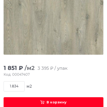
1 851 ₽
/м2
3 395 ₽ / упак
Код: 00047407
м2
В корзину