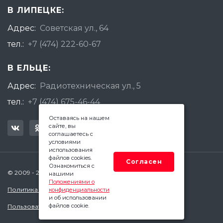
В ЛИПЕЦКЕ:
Адрес:
Советская ул., 64
тел.:
+7 (474) 222-60-67
В ЕЛЬЦЕ:
Адрес:
Радиотехническая ул., 5
тел.:
+7 (474) 675-46-44
Оставаясь на нашем
сайте, вы
соглашаетесь с
условиями
использования
файлов cookies.
Согласен
Ознакомиться с
© 2009 - 2026 Квадратный Метр - Липецк
нашими
Положениями о
Политика конфиденциальности
конфиденциальности
и об использовании
файлов cookie.
Пользовательское соглашение