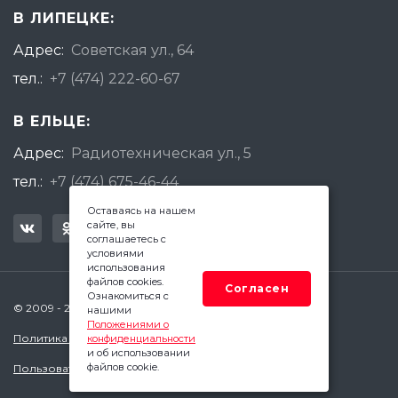
В ЛИПЕЦКЕ:
Адрес:
Советская ул., 64
тел.:
+7 (474) 222-60-67
В ЕЛЬЦЕ:
Адрес:
Радиотехническая ул., 5
тел.:
+7 (474) 675-46-44
Оставаясь на нашем
сайте, вы
соглашаетесь с
условиями
использования
файлов cookies.
Согласен
Ознакомиться с
© 2009 - 2026 Квадратный Метр - Липецк
нашими
Положениями о
Политика конфиденциальности
конфиденциальности
и об использовании
файлов cookie.
Пользовательское соглашение