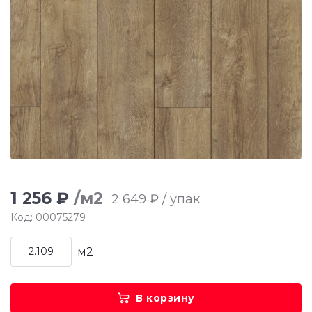
1 256 ₽
/м2
2 649 ₽ / упак
Код: 00075279
м2
В корзину