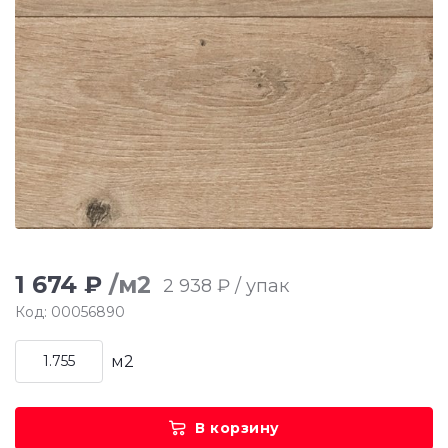
1 674 ₽
/м2
2 938 ₽ / упак
Код: 00056890
м2
В корзину