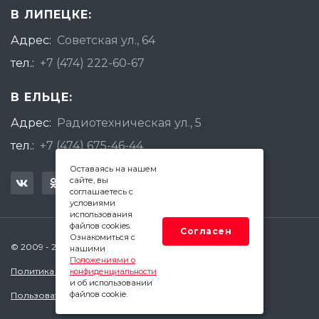
В ЛИПЕЦКЕ:
Адрес:
Советская ул., 64
тел.:
+7 (474) 222-60-67
В ЕЛЬЦЕ:
Адрес:
Радиотехническая ул., 5
тел.:
+7 (474) 675-46-44
Оставаясь на нашем
сайте, вы
соглашаетесь с
условиями
использования
файлов cookies.
Согласен
Ознакомиться с
© 2009 - 2026 Квадратный Метр - Липецк
нашими
Положениями о
Политика конфиденциальности
конфиденциальности
и об использовании
файлов cookie.
Пользовательское соглашение