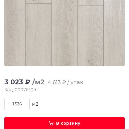
3 023 ₽
/м2
4 613 ₽ / упак
Код: 00076309
м2
В корзину