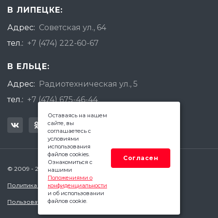
В ЛИПЕЦКЕ:
Адрес:
Советская ул., 64
тел.:
+7 (474) 222-60-67
В ЕЛЬЦЕ:
Адрес:
Радиотехническая ул., 5
тел.:
+7 (474) 675-46-44
Оставаясь на нашем
сайте, вы
соглашаетесь с
условиями
использования
файлов cookies.
Согласен
Ознакомиться с
© 2009 - 2026 Квадратный Метр - Липецк
нашими
Положениями о
Политика конфиденциальности
конфиденциальности
и об использовании
файлов cookie.
Пользовательское соглашение