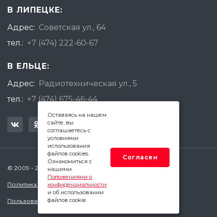
В ЛИПЕЦКЕ:
Адрес:
Советская ул., 64
тел.:
+7 (474) 222-60-67
В ЕЛЬЦЕ:
Адрес:
Радиотехническая ул., 5
тел.:
+7 (474) 675-46-44
Оставаясь на нашем
сайте, вы
соглашаетесь с
условиями
использования
файлов cookies.
Согласен
Ознакомиться с
© 2009 - 2026 Квадратный Метр - Липецк
нашими
Положениями о
Политика конфиденциальности
конфиденциальности
и об использовании
файлов cookie.
Пользовательское соглашение