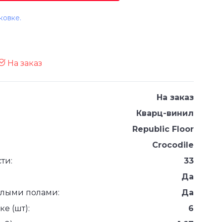
ковке.
На заказ
На заказ
Кварц-винил
Republic Floor
Crocodile
ти:
33
Да
плыми полами:
Да
е (шт):
6