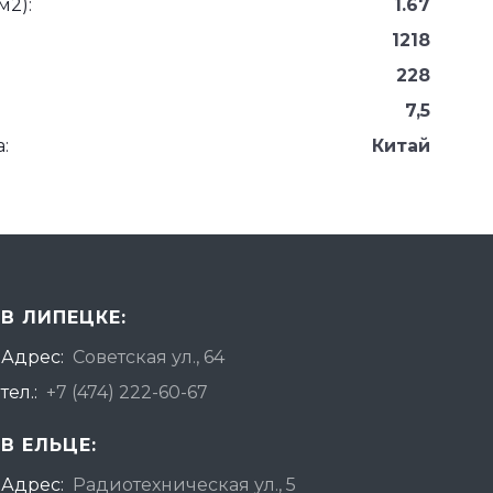
м2):
1.67
1218
228
7,5
:
Китай
В ЛИПЕЦКЕ:
Адрес:
Советская ул., 64
тел.:
+7 (474) 222-60-67
В ЕЛЬЦЕ:
Адрес:
Радиотехническая ул., 5