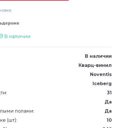
ковке.
льдероне
В наличии
В наличии
Кварц-винил
Noventis
Iceberg
ти:
31
Да
плыми полами:
Да
е (шт):
10