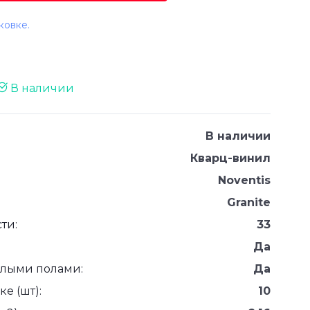
ковке.
В наличии
В наличии
Кварц-винил
Noventis
Granite
ти:
33
Да
плыми полами:
Да
е (шт):
10