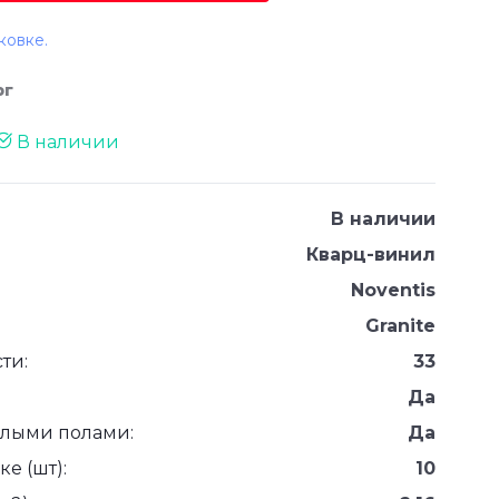
ковке.
рг
В наличии
В наличии
Кварц-винил
Noventis
Granite
ти:
33
Да
плыми полами:
Да
е (шт):
10