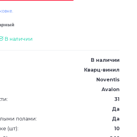
ковке.
тарный
В наличии
В наличии
Кварц-винил
Noventis
Avalon
ти:
31
Да
плыми полами:
Да
е (шт):
10