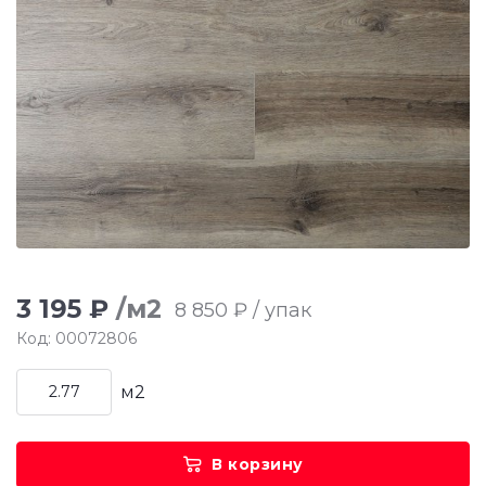
3 195 ₽
/м2
8 850 ₽ / упак
Код: 00072806
м2
В корзину