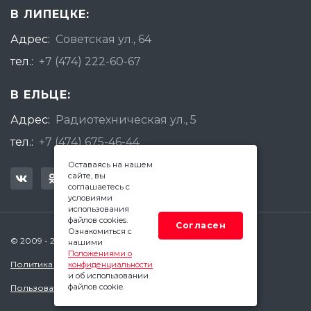
В ЛИПЕЦКЕ:
Адрес:
Советская ул., 64
тел.:
+7 (474) 222-60-67
В ЕЛЬЦЕ:
Адрес:
Радиотехническая ул., 5
тел.:
+7 (474) 675-46-44
Оставаясь на нашем
сайте, вы
соглашаетесь с
условиями
использования
файлов cookies.
Согласен
Ознакомиться с
© 2009 - 2026 Квадратный Метр - Липецк
нашими
Положениями о
Политика конфиденциальности
конфиденциальности
и об использовании
файлов cookie.
Пользовательское соглашение