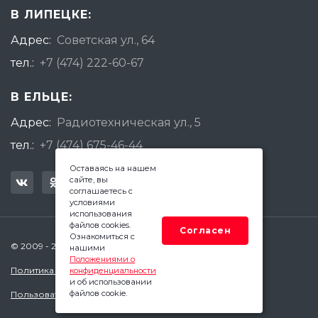
В ЛИПЕЦКЕ:
Адрес:
Советская ул., 64
тел.:
+7 (474) 222-60-67
В ЕЛЬЦЕ:
Адрес:
Радиотехническая ул., 5
тел.:
+7 (474) 675-46-44
Оставаясь на нашем
сайте, вы
соглашаетесь с
условиями
использования
файлов cookies.
Согласен
Ознакомиться с
© 2009 - 2026 Квадратный Метр - Липецк
нашими
Положениями о
Политика конфиденциальности
конфиденциальности
и об использовании
файлов cookie.
Пользовательское соглашение