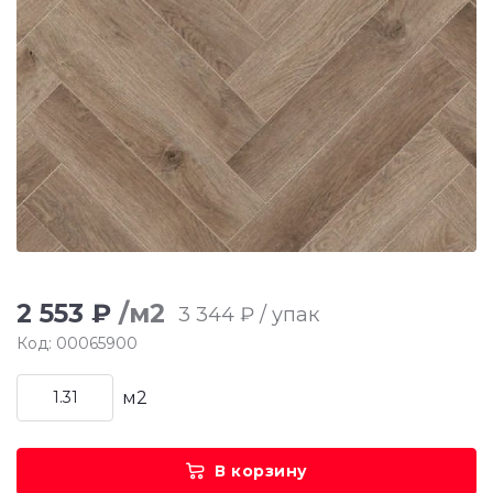
2 553 ₽
/м2
3 344 ₽ / упак
Код: 00065900
м2
В корзину