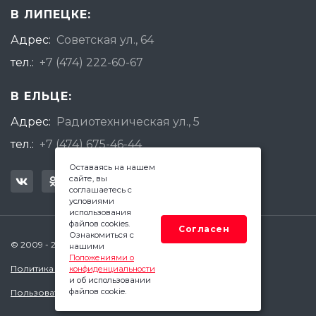
В ЛИПЕЦКЕ:
Адрес:
Советская ул., 64
тел.:
+7 (474) 222-60-67
В ЕЛЬЦЕ:
Адрес:
Радиотехническая ул., 5
тел.:
+7 (474) 675-46-44
Оставаясь на нашем
сайте, вы
соглашаетесь с
условиями
использования
файлов cookies.
Согласен
Ознакомиться с
© 2009 - 2026 Квадратный Метр - Липецк
нашими
Положениями о
Политика конфиденциальности
конфиденциальности
и об использовании
файлов cookie.
Пользовательское соглашение