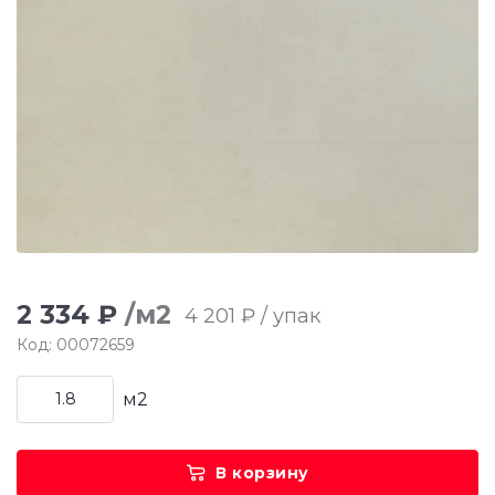
2 334 ₽
/м2
4 201 ₽ / упак
Код: 00072659
м2
В корзину