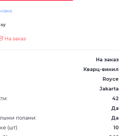
ковке.
тау
На заказ
На заказ
Кварц-винил
Royce
Jakarta
ти:
42
Да
плыми полами:
Да
е (шт):
10