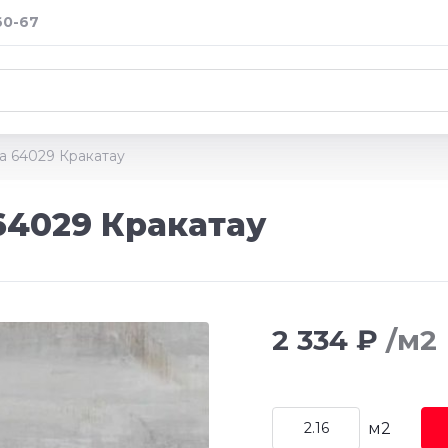
60-67
ta 64029 Кракатау
64029 Кракатау
2 334 ₽
/м2
м2