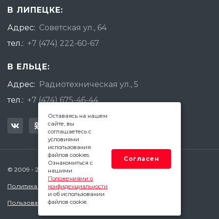
В ЛИПЕЦКЕ:
Адрес:
Советская ул., 64
тел.:
+7 (474) 222-60-67
В ЕЛЬЦЕ:
Адрес:
Радиотехническая ул., 5
тел.:
+7 (474) 675-46-44
Оставаясь на нашем
сайте, вы
соглашаетесь с
условиями
использования
файлов cookies.
Согласен
Ознакомиться с
© 2009 - 2026 Квадратный Метр - Липецк
нашими
Положениями о
Политика конфиденциальности
конфиденциальности
и об использовании
файлов cookie.
Пользовательское соглашение