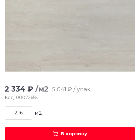
2 334 ₽
/м2
5 041 ₽ / упак
Код: 00072655
м2
В корзину