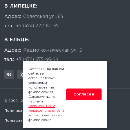
В ЛИПЕЦКЕ:
Адрес:
Советская ул., 64
тел.:
+7 (474) 222-60-67
В ЕЛЬЦЕ:
Адрес:
Радиотехническая ул., 5
тел.:
+7 (474) 675-46-44
Оставаясь на нашем
сайте, вы
соглашаетесь с
условиями
использования
файлов cookies.
Согласен
Ознакомиться с
© 2009 - 2026 Квадратный Метр - Липецк
нашими
Положениями о
Политика конфиденциальности
конфиденциальности
и об использовании
файлов cookie.
Пользовательское соглашение