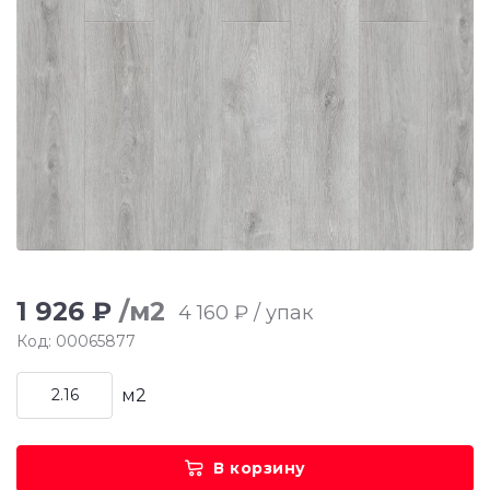
1 926 ₽
/м2
4 160 ₽ / упак
Код: 00065877
м2
В корзину