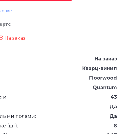
ковке.
ертс
На заказ
На заказ
Кварц-винил
Floorwood
Quantum
ти:
43
Да
плыми полами:
Да
е (шт):
8