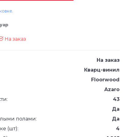
ковке.
Нуар
На заказ
На заказ
Кварц-винил
Floorwood
Azaro
ти:
43
Да
плыми полами:
Да
е (шт):
4