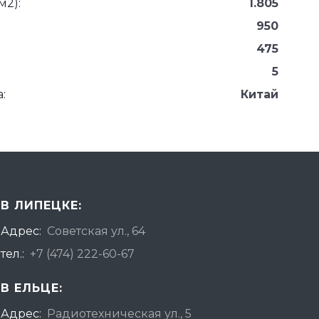
м2):
1.805
950
475
5
:
Китай
В ЛИПЕЦКЕ:
Адрес:
Советская ул., 64
тел.:
+7 (474) 222-60-67
В ЕЛЬЦЕ:
Адрес:
Радиотехническая ул., 5