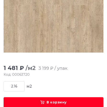
1 481 ₽
/м2
3 199 ₽ / упак
Код: 00063720
м2
В корзину