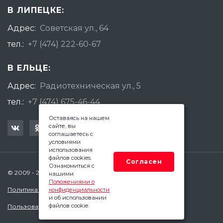
В ЛИПЕЦКЕ:
Адрес:
Советская ул., 64
тел.:
+7 (474) 222-60-67
В ЕЛЬЦЕ:
Адрес:
Радиотехническая ул., 5
тел.:
+7 (474) 675-46-44
Оставаясь на нашем
сайте, вы
соглашаетесь с
условиями
использования
файлов cookies.
Согласен
Ознакомиться с
© 2009 - 2026 Квадратный Метр - Липецк
нашими
Положениями о
Политика конфиденциальности
конфиденциальности
и об использовании
файлов cookie.
Пользовательское соглашение