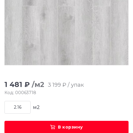
1 481 ₽
/м2
3 199 ₽ / упак
Код: 00063718
м2
В корзину