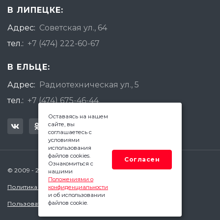
В ЛИПЕЦКЕ:
Адрес:
Советская ул., 64
тел.:
+7 (474) 222-60-67
В ЕЛЬЦЕ:
Адрес:
Радиотехническая ул., 5
тел.:
+7 (474) 675-46-44
Оставаясь на нашем
сайте, вы
соглашаетесь с
условиями
использования
файлов cookies.
Согласен
Ознакомиться с
© 2009 - 2026 Квадратный Метр - Липецк
нашими
Положениями о
Политика конфиденциальности
конфиденциальности
и об использовании
файлов cookie.
Пользовательское соглашение