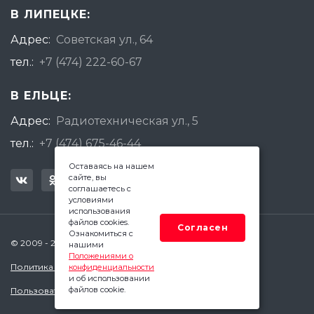
В ЛИПЕЦКЕ:
Адрес:
Советская ул., 64
тел.:
+7 (474) 222-60-67
В ЕЛЬЦЕ:
Адрес:
Радиотехническая ул., 5
тел.:
+7 (474) 675-46-44
Оставаясь на нашем
сайте, вы
соглашаетесь с
условиями
использования
файлов cookies.
Согласен
Ознакомиться с
© 2009 - 2026 Квадратный Метр - Липецк
нашими
Положениями о
Политика конфиденциальности
конфиденциальности
и об использовании
файлов cookie.
Пользовательское соглашение