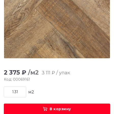
2 375 ₽
/м2
3 111 ₽ / упак
Код: 00069161
м2
В корзину