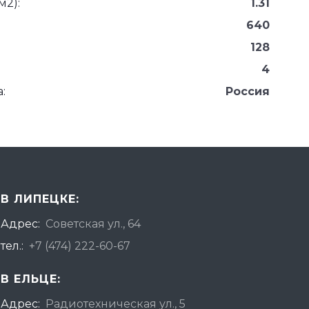
м2):
1.31
640
128
4
:
Россия
В ЛИПЕЦКЕ:
Адрес:
Советская ул., 64
тел.:
+7 (474) 222-60-67
В ЕЛЬЦЕ:
Адрес:
Радиотехническая ул., 5