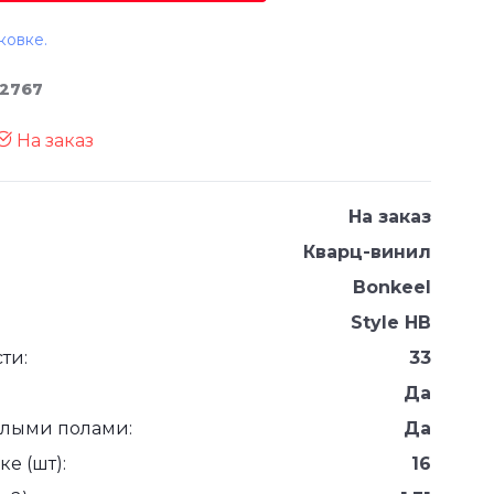
ковке.
12767
На заказ
На заказ
Кварц-винил
Bonkeel
Style HB
ти:
33
Да
плыми полами:
Да
е (шт):
16