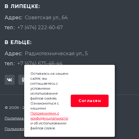
В ЛИПЕЦКЕ:
Адрес:
Советская ул., 64
тел.:
+7 (474) 222-60-67
В ЕЛЬЦЕ:
Адрес:
Радиотехническая ул., 5
тел.:
+7 (474) 675-46-44
Оставаясь на нашем
сайте, вы
соглашаетесь с
условиями
использования
файлов cookies.
Согласен
Ознакомиться с
© 2009 - 2026 Квадратный Метр - Липецк
нашими
Положениями о
Политика конфиденциальности
конфиденциальности
и об использовании
файлов cookie.
Пользовательское соглашение