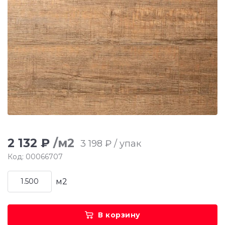
2 132 ₽
/м2
3 198 ₽ / упак
Код: 00066707
м2
В корзину