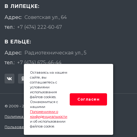
В ЛИПЕЦКЕ:
Адрес:
Советская ул., 64
тел.:
+7 (474) 222-60-67
В ЕЛЬЦЕ:
Адрес:
Радиотехническая ул., 5
тел.:
+7 (474) 675-46-44
Оставаясь на нашем
сайте, вы
соглашаетесь с
условиями
использования
файлов cookies.
Согласен
Ознакомиться с
© 2009 - 2026 Квадратный Метр - Липецк
нашими
Положениями о
Политика конфиденциальности
конфиденциальности
и об использовании
файлов cookie.
Пользовательское соглашение