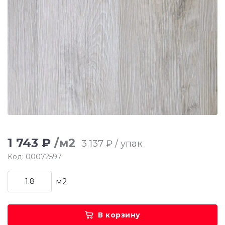
1 743 ₽
/м2
3 137 ₽ / упак
Код: 00072597
м2
В корзину