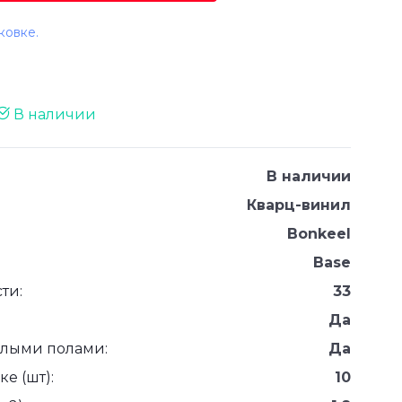
ковке.
В наличии
В наличии
Кварц-винил
Bonkeel
Base
ти:
33
Да
плыми полами:
Да
е (шт):
10