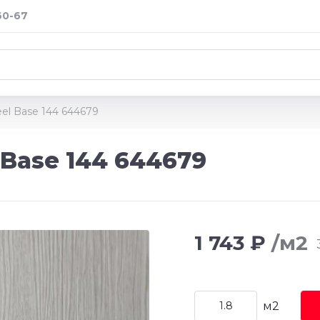
60-67
el Base 144 644679
Base 144 644679
1 743 ₽
/м2
м2