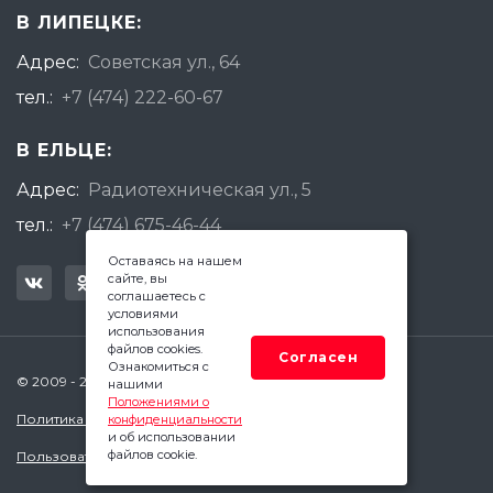
В ЛИПЕЦКЕ:
Адрес:
Советская ул., 64
тел.:
+7 (474) 222-60-67
В ЕЛЬЦЕ:
Адрес:
Радиотехническая ул., 5
тел.:
+7 (474) 675-46-44
Оставаясь на нашем
сайте, вы
соглашаетесь с
условиями
использования
файлов cookies.
Согласен
Ознакомиться с
© 2009 - 2026 Квадратный Метр - Липецк
нашими
Положениями о
Политика конфиденциальности
конфиденциальности
и об использовании
файлов cookie.
Пользовательское соглашение