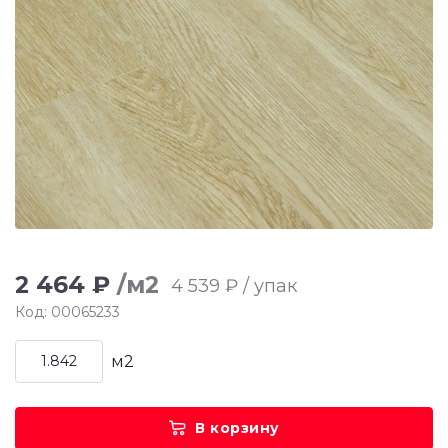
2 464 ₽
/м2
4 539 ₽ / упак
Код: 00065233
м2
В корзину