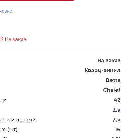
ковке.
На заказ
На заказ
Кварц-винил
Betta
Chalet
ти:
42
Да
плыми полами:
Да
е (шт):
16