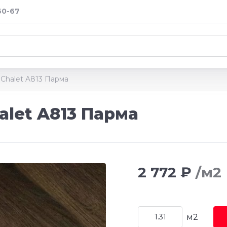
60-67
 Chalet A813 Парма
alet A813 Парма
2 772 ₽
/м2
м2