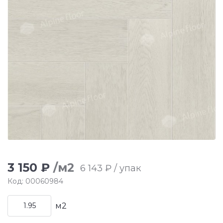
3 150 ₽
/м2
6 143 ₽ / упак
Код: 00060984
м2