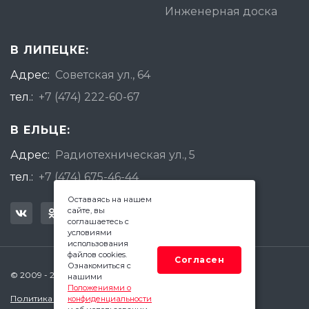
Инженерная доска
В ЛИПЕЦКЕ:
Адрес:
Советская ул., 64
тел.:
+7 (474) 222-60-67
В ЕЛЬЦЕ:
Адрес:
Радиотехническая ул., 5
тел.:
+7 (474) 675-46-44
Оставаясь на нашем
сайте, вы
соглашаетесь с
условиями
использования
файлов cookies.
Согласен
Ознакомиться с
© 2009 - 2026 Квадратный Метр - Липецк
нашими
Положениями о
Политика конфиденциальности
конфиденциальности