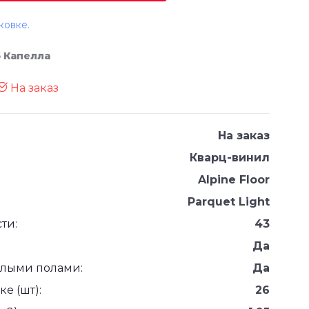
ковке.
б Капелла
На заказ
На заказ
Кварц-винил
Alpine Floor
Parquet Light
ти:
43
Да
плыми полами:
Да
е (шт):
26