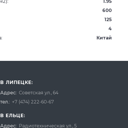
м2):
1.95
600
125
4
:
Китай
В ЛИПЕЦКЕ:
Адрес:
Советская ул., 64
тел.:
+7 (474) 222-60-67
В ЕЛЬЦЕ:
Адрес:
Радиотехническая ул., 5