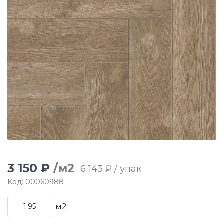
3 150 ₽
/м2
6 143 ₽ / упак
Код: 00060988
м2