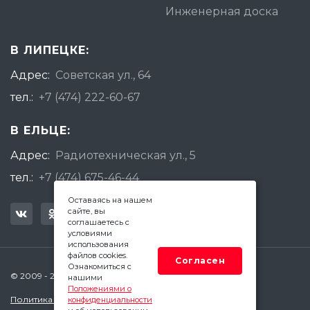
Инженерная доска
В ЛИПЕЦКЕ:
Адрес:
Советская ул., 64
тел.:
+7 (474) 222-60-67
В ЕЛЬЦЕ:
Адрес:
Радиотехническая ул., 5
тел.:
+7 (474) 675-46-44
Оставаясь на нашем
сайте, вы
соглашаетесь с
условиями
использования
файлов cookies.
Согласен
Ознакомиться с
© 2009 - 2026 Квадратный Метр - Липецк
нашими
Положениями о
Политика конфиденциальности
конфиденциальности