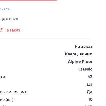
ковке.
ация Click
На заказ
На заказ
Кварц-винил
Alpine Floor
Classic
ти:
43
Да
плыми полами:
Да
е (шт):
10