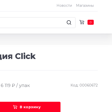
Новости
Магазины
0
ция Click
6 119 ₽ / упак
Код: 00060672
В корзину