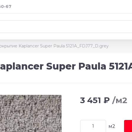
60-67
окрытие Kaplancer Super Paula 5121A_FDJ77_D.grey
plancer Super Paula 5121
3 451 ₽
/м2
м2