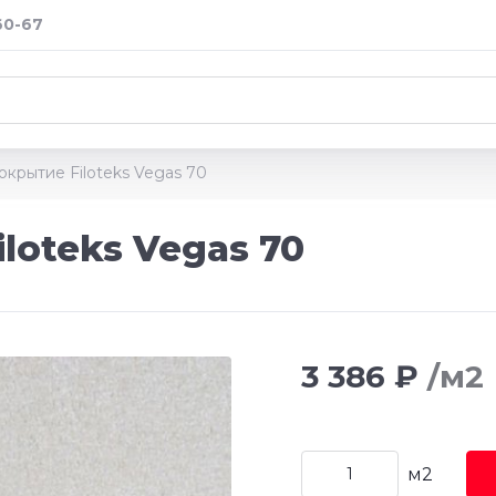
60-67
крытие Filoteks Vegas 70
loteks Vegas 70
3 386 ₽
/м2
м2