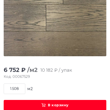
6 752 ₽
/м2
10 182 ₽ / упак
Код: 00067529
м2
В корзину